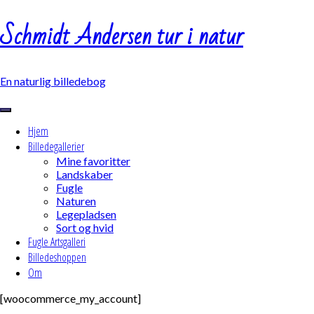
Skip
Schmidt Andersen tur i natur
to
content
En naturlig billedebog
Hjem
Billedegallerier
Mine favoritter
Landskaber
Fugle
Naturen
Legepladsen
Sort og hvid
Fugle Artsgalleri
Billedeshoppen
Om
[woocommerce_my_account]